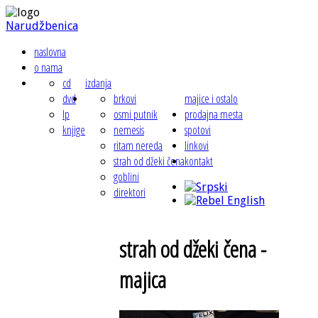
Narudžbenica
naslovna
o nama
cd
izdanja
dvd
brkovi
majice i ostalo
lp
osmi putnik
prodajna mesta
knjige
nemesis
spotovi
ritam nereda
linkovi
strah od džeki čena
kontakt
goblini
direktori
strah od džeki čena -
majica