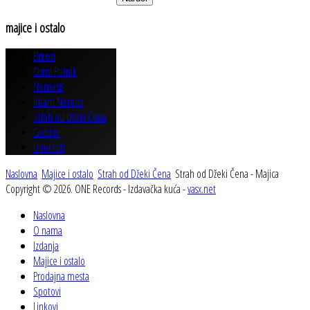
majice
i ostalo
Brkovi
Osmi Putnik
Nemesis
Ritam Nereda
Strah od Džeki Čena
Goblini
Direktori
Naslovna
Majice i ostalo
Strah od Džeki Čena
Strah od Džeki Čena - Majica
Copyright © 2026. ONE Records - Izdavačka kuća -
vasx.net
Naslovna
O nama
Izdanja
Majice i ostalo
Prodajna mesta
Spotovi
Linkovi