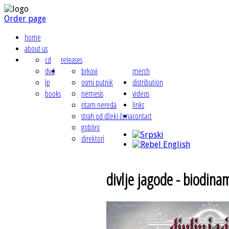
Order page
home
about us
cd
releases
dvd
brkovi
merch
lp
osmi putnik
distribution
books
nemesis
videos
ritam nereda
links
strah od džeki čena
contact
goblini
direktori
divlje jagode - biodina