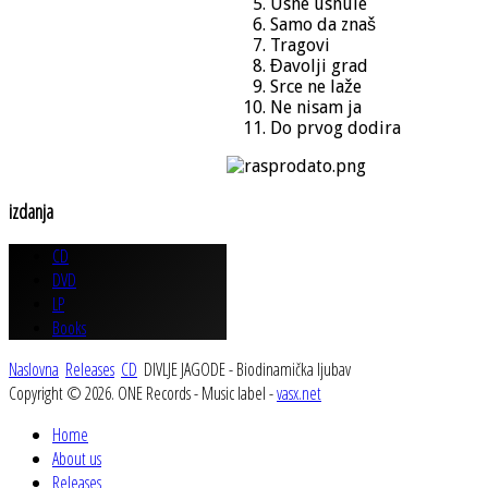
Usne usnule
Samo da znaš
Tragovi
Đavolji grad
Srce ne laže
Ne nisam ja
Do prvog dodira
izdanja
CD
DVD
LP
Books
Naslovna
Releases
CD
DIVLJE JAGODE - Biodinamička ljubav
Copyright © 2026. ONE Records - Music label -
vasx.net
Home
About us
Releases