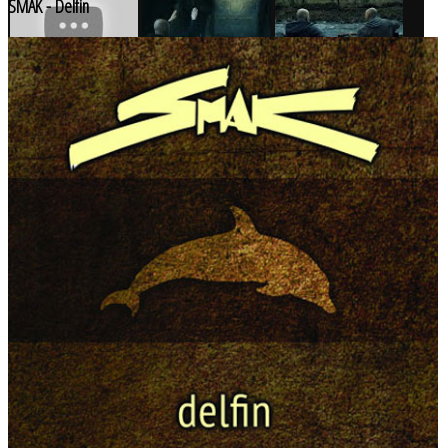
SMAK - Delfin